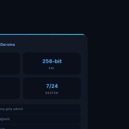
m Durumu
256-bit
SSL
7/24
DESTEK
ş giriş adresi
ağlantı
kim