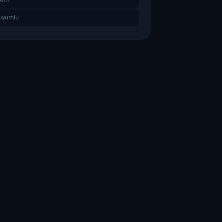
 uyumlu