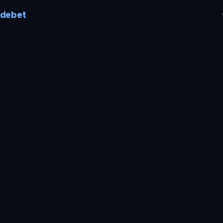
debet