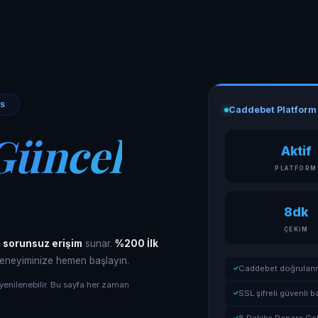
ES
Caddebet Platfor
Güncel
Aktif
PLATFORM
8dk
ÇEKIM
e
sorunsuz erişim
sunar.
%200 İlk
 deneyiminize hemen başlayın.
Caddebet doğrulanmı
✓
yenilenebilir. Bu sayfa her zaman
SSL şifreli güvenli b
✓
8 Dakika Papara Çe
✓