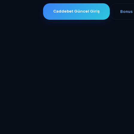
Caddebet Güncel Giriş
Bonus 