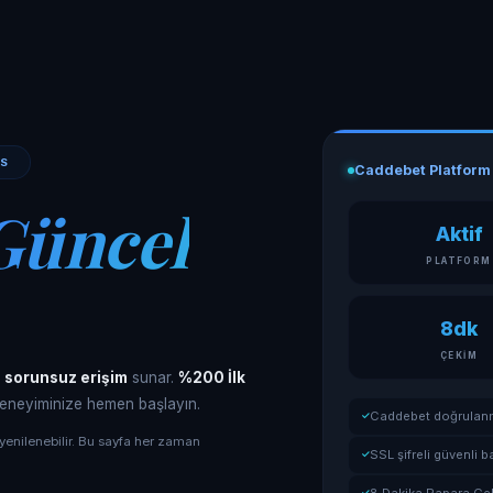
ES
Caddebet Platfor
Güncel
Aktif
PLATFORM
8dk
ÇEKIM
e
sorunsuz erişim
sunar.
%200 İlk
 deneyiminize hemen başlayın.
Caddebet doğrulanmı
✓
yenilenebilir. Bu sayfa her zaman
SSL şifreli güvenli b
✓
8 Dakika Papara Çe
✓