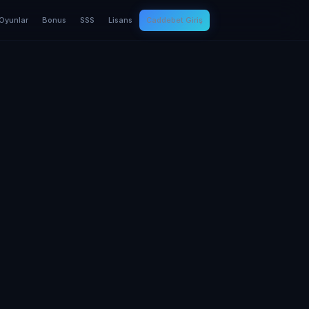
Oyunlar
Bonus
SSS
Lisans
Caddebet Giriş