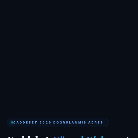
CADDEBET 2026 DOĞRULANMIŞ ADRES