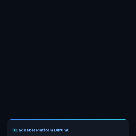
Caddebet Platform Durumu